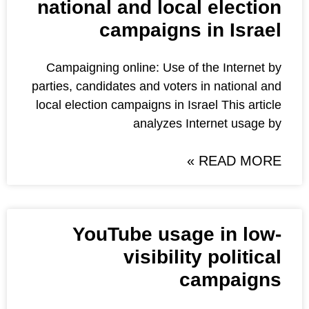
national and loca
campaigns 
Campaigning online: Use of 
parties, candidates and voters
local election campaigns in Isr
analyzes In
YouTube usag
visibilit
c