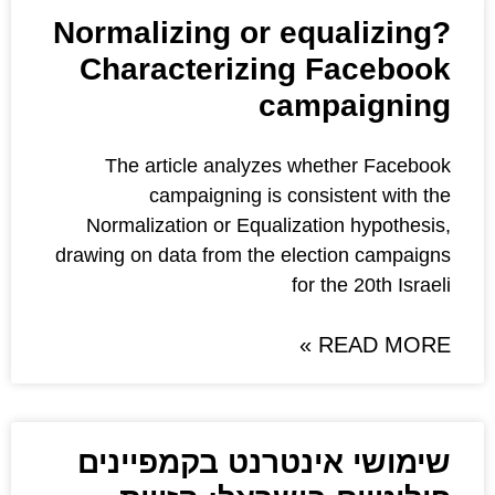
Normalizing or eq
Characterizing
cam
The article analyzes w
campaigning is cons
Normalization or Equalizat
drawing on data from the ele
for
נטרנט בקמפיינים