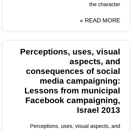
Perceptions, use
asp
consequences 
media camp
Lessons from 
Facebook camp
Is
Perceptions, uses, visu