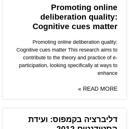
Promoti
deliberatio
Cognitive cu
Promoting online delib
Cognitive cues matter This r
contribute to the theory an
participation, looking specif
בקמפוס: ועידת
20