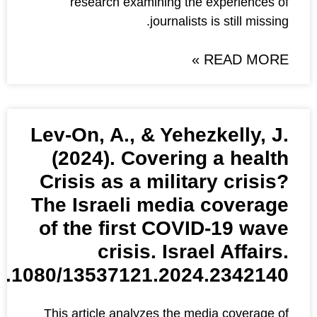
research examining the
journalists
Lev-On, A., & Yehe
(2024). Covering
Crisis as a milita
The Israeli media
of the first COVI
crisis. Isra
s://doi.org/10.1080/13537121.202
This article analyzes the me